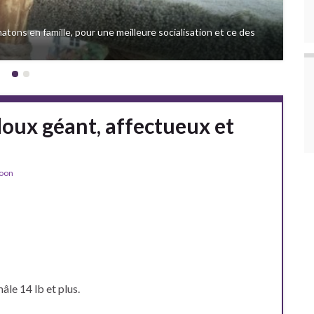
hatons en famille, pour une meilleure socialisation et ce des
doux géant, affectueux et
Coon
âle 14 lb et plus.