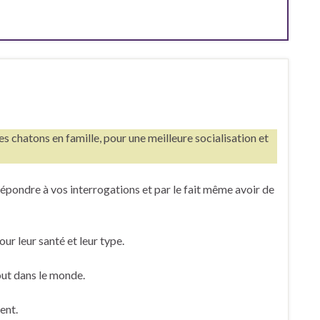
es chatons en famille, pour une meilleure socialisation et
épondre à vos interrogations et par le fait même avoir de
r leur santé et leur type.
tout dans le monde.
ent.