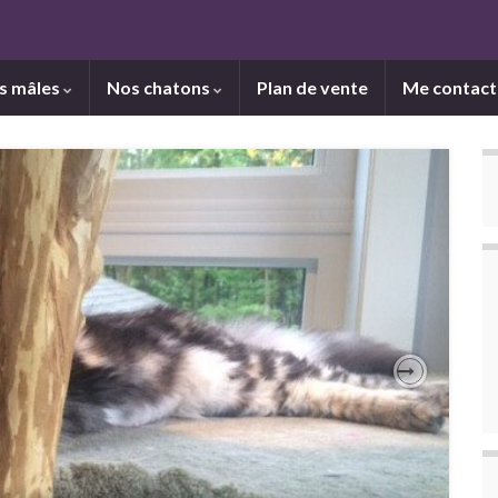
s mâles
Nos chatons
Plan de vente
Me contact
Next