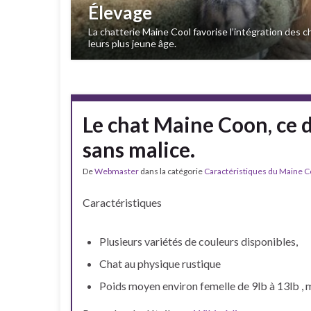
Élevage
La chatterie Maine Cool favorise l’intégration des c
leurs plus jeune âge.
Le chat Maine Coon, ce 
sans malice.
De
Webmaster
dans la catégorie
Caractéristiques du Maine 
Caractéristiques
Plusieurs variétés de couleurs disponibles,
Chat au physique rustique
Poids moyen environ femelle de 9lb à 13lb , m